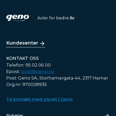
Avler for bedre
liv
Kundesenter
KONTAKT OSS
Telefon: 95 02 06 00
Epost:
post@geno.no
Post: Geno SA, Storhamargata 44, 2317 Hamar
Org.nr: 970028935
Ta kontakt med styret i Geno
Lenker
Nyheter