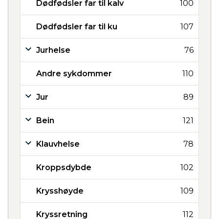
Dødfødsler far til kalv
100
Dødfødsler far til ku
107
Jurhelse
76
Andre sykdommer
110
Jur
89
Bein
121
Klauvhelse
78
Kroppsdybde
102
Krysshøyde
109
Kryssretning
112