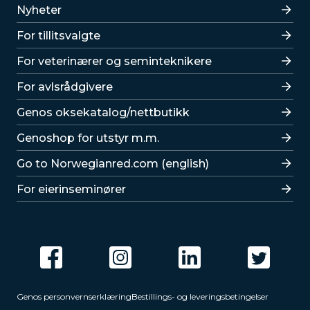
Lenker
Nyheter
For tillitsvalgte
For veterinærer og seminteknikere
For avlsrådgivere
Lenker
Genos oksekatalog/nettbutikk
Genoshop for utstyr m.m.
Go to Norwegianred.com (english)
For eierinseminører
Genos personvernserklæring
Bestillings- og leveringsbetingelser