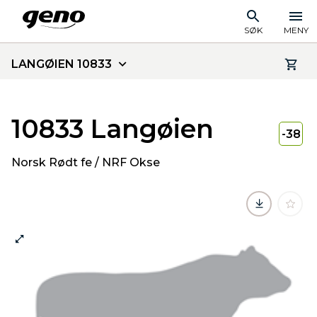
SØK
MENY
LANGØIEN 10833
10833 Langøien
-38
Norsk Rødt fe / NRF Okse