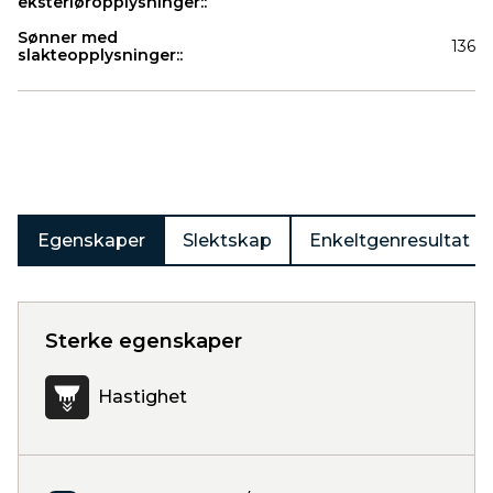
eksteriøropplysninger::
Sønner med
136
slakteopplysninger::
Produkter
Egenskaper
Slektskap
Enkeltgenresultat
Sterke egenskaper
Hastighet