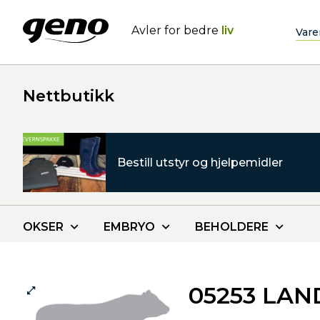
Avler for bedre
liv
Vare
Nettbutikk
Bestill utstyr og hjelpemidler
OKSER
EMBRYO
BEHOLDERE
05253 LA