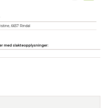
r
stine, 6657 Rindal
r med slakteopplysninger: