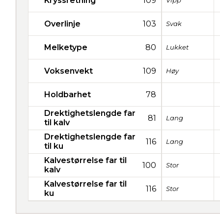
Kryssretning
109
Vipp
Overlinje
103
Svak
Melketype
80
Lukket
Voksenvekt
109
Høy
Holdbarhet
78
Drektighetslengde far
81
Lang
til kalv
Drektighetslengde far
116
Lang
til ku
Kalvestørrelse far til
100
Stor
kalv
Kalvestørrelse far til
116
Stor
ku