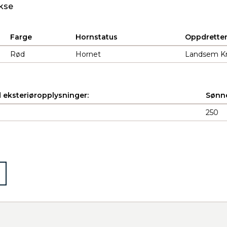
kse
Farge
Hornstatus
Oppdrette
Rød
Hornet
Landsem Kri
 eksteriøropplysninger:
Sønne
250