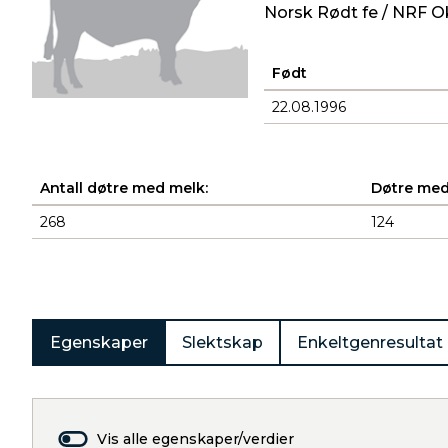
Norsk Rødt fe / NRF O
Født
22.08.1996
Antall døtre med melk:
Døtre med
268
124
Produkter
Egenskaper
Slektskap
Enkeltgenresultat
Vis alle egenskaper/verdier