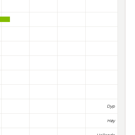
Dyp
Høy