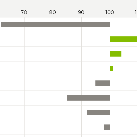
70
80
90
100