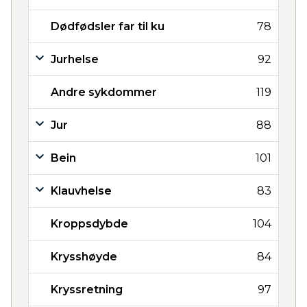
Dødfødsler far til ku
78
Jurhelse
92
Andre sykdommer
119
Jur
88
Bein
101
Klauvhelse
83
Kroppsdybde
104
Krysshøyde
84
Kryssretning
97