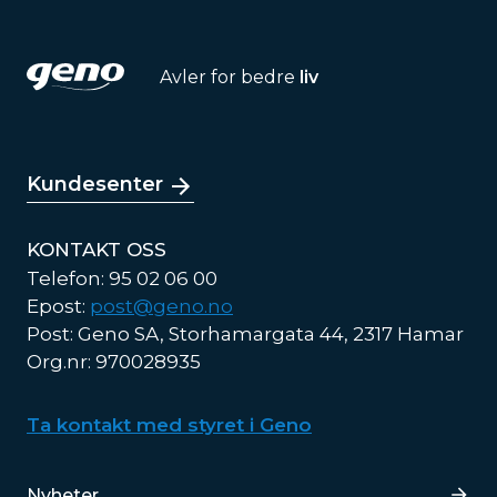
Avler for bedre
liv
Kundesenter
KONTAKT OSS
Telefon: 95 02 06 00
Epost:
post@geno.no
Post: Geno SA, Storhamargata 44, 2317 Hamar
Org.nr: 970028935
Ta kontakt med styret i Geno
Lenker
Nyheter