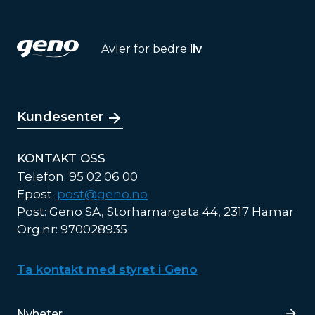
Avler for bedre
liv
Kundesenter
KONTAKT OSS
Telefon: 95 02 06 00
Epost:
post@geno.no
Post: Geno SA, Storhamargata 44, 2317 Hamar
Org.nr: 970028935
Ta kontakt med styret i Geno
Lenker
Nyheter