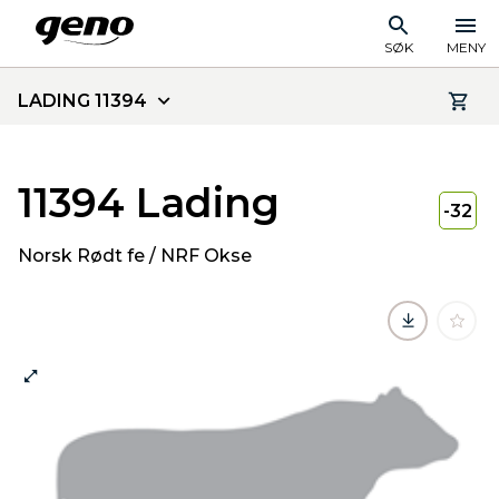
SØK
MENY
LADING 11394
11394 Lading
-32
Norsk Rødt fe / NRF Okse