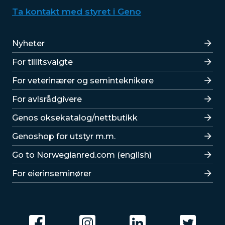
Ta kontakt med styret i Geno
Lenker
Nyheter
For tillitsvalgte
For veterinærer og seminteknikere
For avlsrådgivere
Lenker
Genos oksekatalog/nettbutikk
Genoshop for utstyr m.m.
Go to Norwegianred.com (english)
For eierinseminører