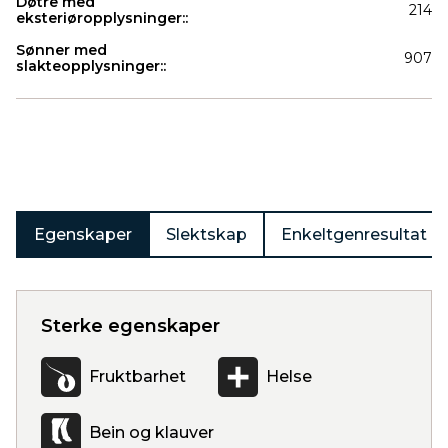
Døtre med
214
eksteriøropplysninger::
Sønner med
907
slakteopplysninger::
Produkter
Egenskaper
Slektskap
Enkeltgenresultat
Sterke egenskaper
Fruktbarhet
Helse
Bein og klauver