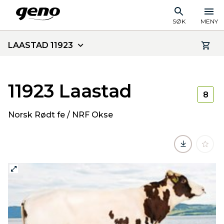
SØK
MENY
LAASTAD 11923
11923 Laastad
8
Norsk Rødt fe / NRF Okse