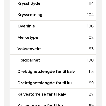
Krysshøyde
114
Kryssretning
104
Overlinje
108
Melketype
102
Voksenvekt
93
Holdbarhet
100
Drektighetslengde far til kalv
115
Drektighetslengde far til ku
99
Kalvestørrelse far til kalv
87
Kalvestørrelse far til ku
99