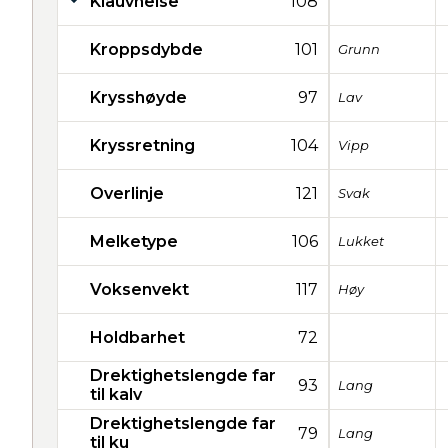
Klauvhelse
108
Kroppsdybde
101
Grunn
Krysshøyde
97
Lav
Kryssretning
104
Vipp
Overlinje
121
Svak
Melketype
106
Lukket
Voksenvekt
117
Høy
Holdbarhet
72
Drektighetslengde far
93
Lang
til kalv
Drektighetslengde far
79
Lang
til ku