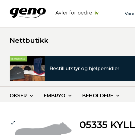
Avler for bedre
liv
Vare
Nettbutikk
Bestill utstyr og hjelpemidler
OKSER
EMBRYO
BEHOLDERE
05335 KYL