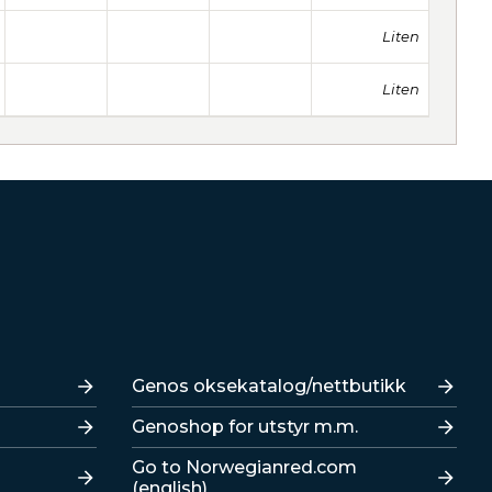
Liten
Liten
Lenker
Genos oksekatalog/nettbutikk
Genoshop for utstyr m.m.
Go to Norwegianred.com
(english)