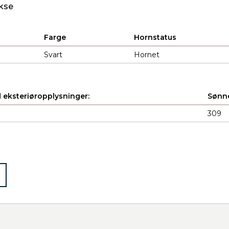
kse
Farge
Hornstatus
Svart
Hornet
 eksteriøropplysninger:
Sønne
309