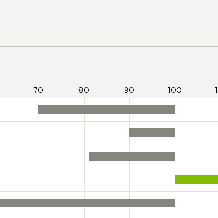
70
80
90
100