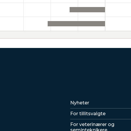
Lenker
Nyheter
For tillitsvalgte
For veterinærer og
seminteknikere