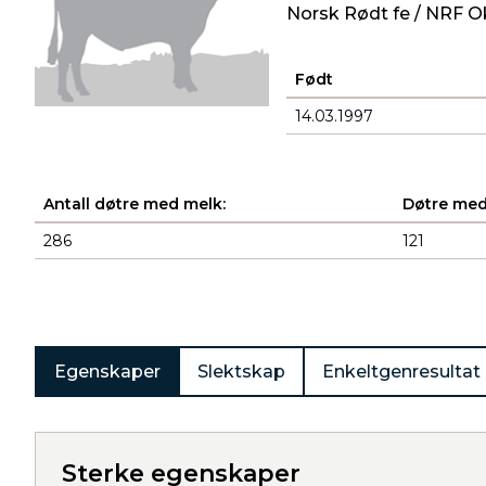
Norsk Rødt fe / NRF O
Født
14.03.1997
Antall døtre med melk:
Døtre med
286
121
Produkter
Egenskaper
Slektskap
Enkeltgenresultat
Sterke egenskaper