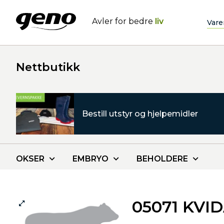
Avler for bedre
liv
Vare
Nettbutikk
Bestill utstyr og hjelpemidler
OKSER
EMBRYO
BEHOLDERE
05071 KVI