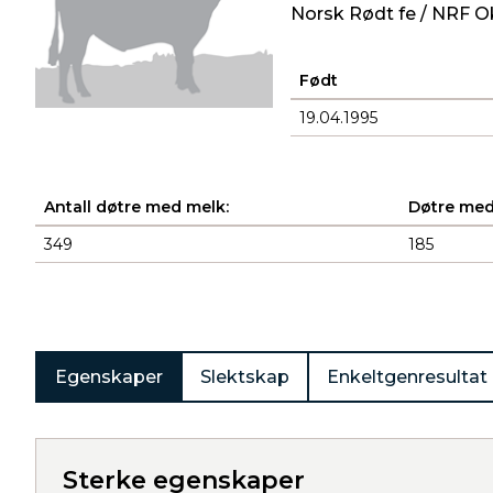
Norsk Rødt fe / NRF O
Født
19.04.1995
Antall døtre med melk:
Døtre med
349
185
Produkter
Egenskaper
Slektskap
Enkeltgenresultat
Sterke egenskaper