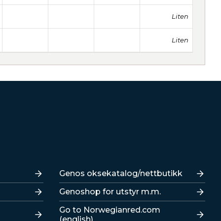
Liten
Liten
Lenker
Genos oksekatalog/nettbutikk
Genoshop for utstyr m.m.
Go to Norwegianred.com
(english)