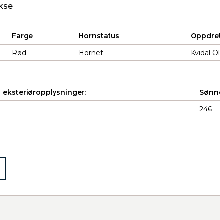
kse
Farge
Hornstatus
Oppdret
Rød
Hornet
Kvidal O
 eksteriøropplysninger:
Sønne
246