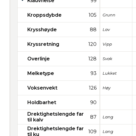
Klauvhelse
99
Kroppsdybde
105
Grunn
Krysshøyde
88
Lav
Kryssretning
120
Vipp
Overlinje
128
Svak
Melketype
93
Lukket
Voksenvekt
126
Høy
Holdbarhet
90
Drektighetslengde far
87
Lang
til kalv
Drektighetslengde far
109
Lang
til ku