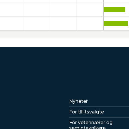
Lenker
Nyheter
For tillitsvalgte
For veterinærer og
seminteknikere