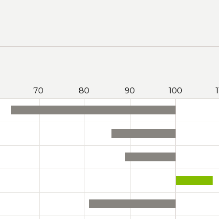
70
80
90
100