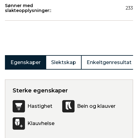
Sønner med
233
slakteopplysninger::
Produkter
Egenskaper
Slektskap
Enkeltgenresultat
Sterke egenskaper
Hastighet
Bein og klauver
Klauvhelse