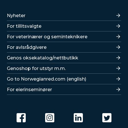
Lenker
Nyheter
For tillitsvalgte
For veterinærer og seminteknikere
For avlsrådgivere
Lenker
Genos oksekatalog/nettbutikk
Genoshop for utstyr m.m.
Go to Norwegianred.com (english)
For eierinseminører