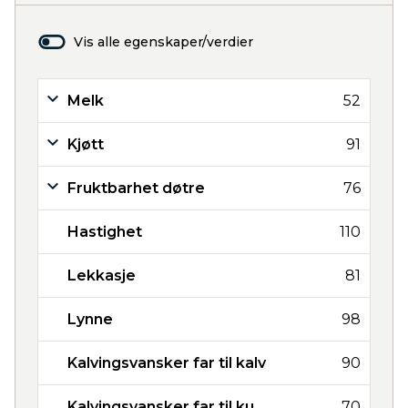
Vis alle egenskaper/verdier
Melk
52
Kjøtt
91
Fruktbarhet døtre
76
Hastighet
110
Lekkasje
81
Lynne
98
Kalvingsvansker far til kalv
90
Kalvingsvansker far til ku
70