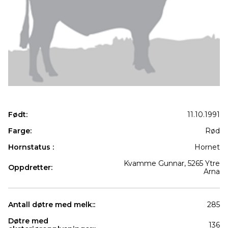
Født:
11.10.1991
Farge:
Rød
Hornstatus :
Hornet
Kvamme Gunnar, 5265 Ytre
Oppdretter:
Arna
Antall døtre med melk::
285
Døtre med
136