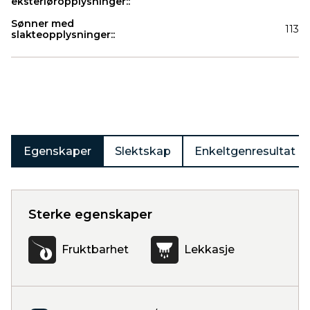
eksteriøropplysninger::
Sønner med
113
slakteopplysninger::
Produkter
Egenskaper
Slektskap
Enkeltgenresultat
Sterke egenskaper
Fruktbarhet
Lekkasje