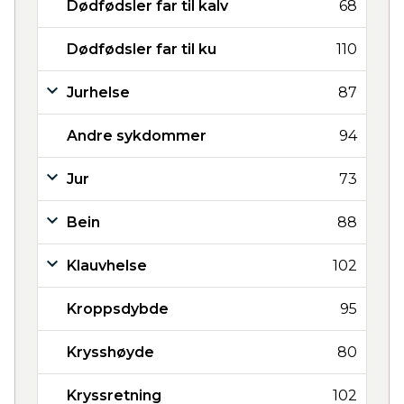
Dødfødsler far til kalv
68
Dødfødsler far til ku
110
Jurhelse
87
Andre sykdommer
94
Jur
73
Bein
88
Klauvhelse
102
Kroppsdybde
95
Krysshøyde
80
Kryssretning
102