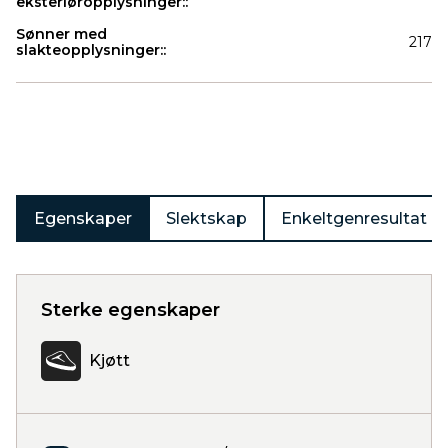
eksteriøropplysninger::
Sønner med
217
slakteopplysninger::
Produkter
Egenskaper
Slektskap
Enkeltgenresultat
Sterke egenskaper
Kjøtt