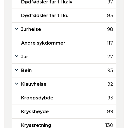
Dødfødsler far til kalv
97
Dødfødsler far til ku
83
Jurhelse
98
Andre sykdommer
117
Jur
77
Bein
93
Klauvhelse
92
Kroppsdybde
93
Krysshøyde
89
Kryssretning
130