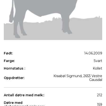
Født:
14.06.2009
Farge:
Svart
Hornstatus :
Kollet
Kraabøl Sigmund, 2653 Vestre
Oppdretter:
Gausdal
Antall døtre med melk::
212
Døtre med
159