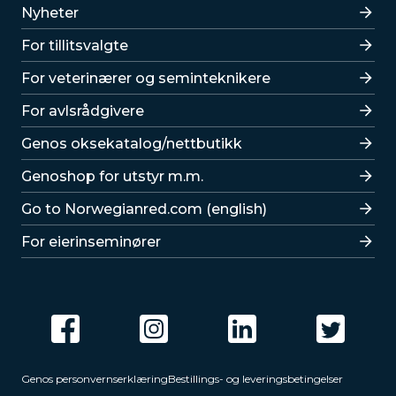
Lenker
Nyheter
For tillitsvalgte
For veterinærer og seminteknikere
For avlsrådgivere
Lenker
Genos oksekatalog/nettbutikk
Genoshop for utstyr m.m.
Go to Norwegianred.com (english)
For eierinseminører
Genos personvernserklæring
Bestillings- og leveringsbetingelser