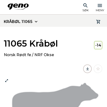
SØK
MENY
KRÅBØL 11065
11065 Kråbøl
-14
Norsk Rødt fe / NRF Okse