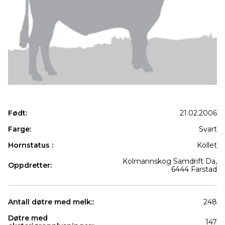
Født:
21.02.2006
Farge:
Svart
Hornstatus :
Kollet
Kolmannskog Samdrift Da,
Oppdretter:
6444 Farstad
Antall døtre med melk::
248
Døtre med
147