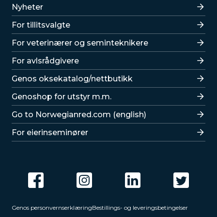
Lenker
Nyheter
For tillitsvalgte
For veterinærer og seminteknikere
For avlsrådgivere
Lenker
Genos oksekatalog/nettbutikk
Genoshop for utstyr m.m.
Go to Norwegianred.com (english)
For eierinseminører
Genos personvernserklæring
Bestillings- og leveringsbetingelser