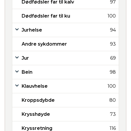
Dødfødsler far til kalv
97
Dødfødsler far til ku
100
Jurhelse
94
Andre sykdommer
93
Jur
69
Bein
98
Klauvhelse
100
Kroppsdybde
80
Krysshøyde
73
Kryssretning
116