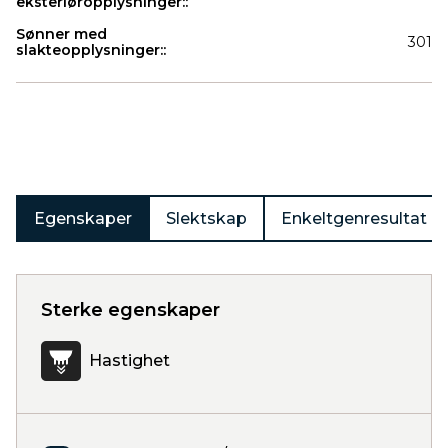
eksteriøropplysninger::
Sønner med
301
slakteopplysninger::
Produkter
Egenskaper
Slektskap
Enkeltgenresultat
Sterke egenskaper
Hastighet