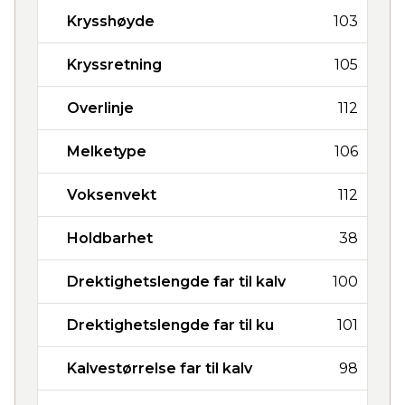
Krysshøyde
103
Kryssretning
105
Overlinje
112
Melketype
106
Voksenvekt
112
Holdbarhet
38
Drektighetslengde far til kalv
100
Drektighetslengde far til ku
101
Kalvestørrelse far til kalv
98