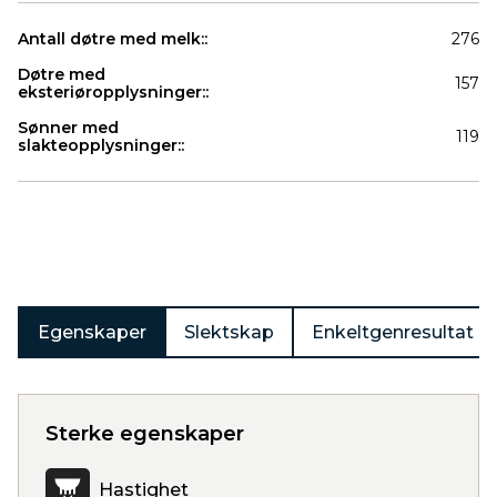
Antall døtre med melk::
276
Døtre med
157
eksteriøropplysninger::
Sønner med
119
slakteopplysninger::
Produkter
Egenskaper
Slektskap
Enkeltgenresultat
Sterke egenskaper
Hastighet