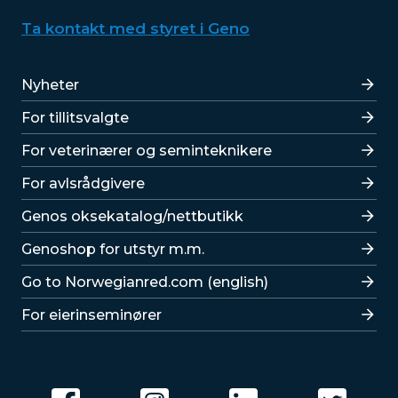
Ta kontakt med styret i Geno
Lenker
Nyheter
For tillitsvalgte
For veterinærer og seminteknikere
For avlsrådgivere
Lenker
Genos oksekatalog/nettbutikk
Genoshop for utstyr m.m.
Go to Norwegianred.com (english)
For eierinseminører