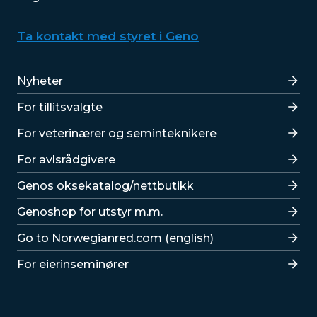
Ta kontakt med styret i Geno
Lenker
Nyheter
For tillitsvalgte
For veterinærer og seminteknikere
For avlsrådgivere
Lenker
Genos oksekatalog/nettbutikk
Genoshop for utstyr m.m.
Go to Norwegianred.com (english)
For eierinseminører