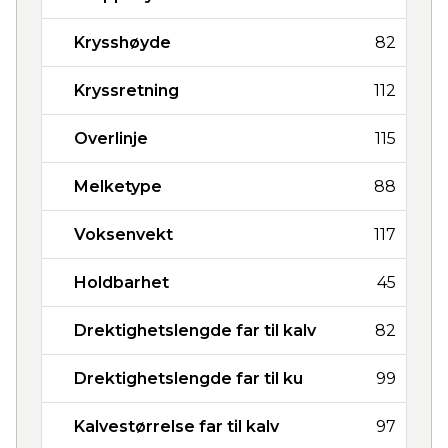
Krysshøyde
82
Kryssretning
112
Overlinje
115
Melketype
88
Voksenvekt
117
Holdbarhet
45
Drektighetslengde far til kalv
82
Drektighetslengde far til ku
99
Kalvestørrelse far til kalv
97