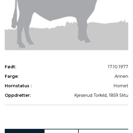
Født:
17.10.1977
Farge:
Annen
Hornstatus :
Hornet
Oppdretter:
Kjeserud Torkild, 1859 Slitu
Produkter