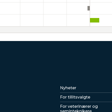
Lenker
Nyheter
For tillitsvalgte
For veterinærer og
seminteknikere