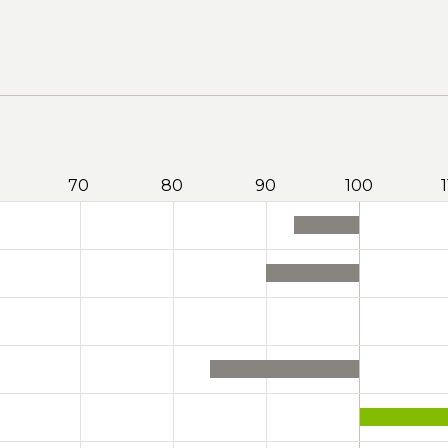
70
80
90
100