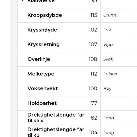
Klauvhelse
93
Kroppsdybde
113
Grunn
Krysshøyde
102
Lav
Kryssretning
107
Vipp
Overlinje
108
Svak
Melketype
112
Lukket
Voksenvekt
100
Høy
Holdbarhet
77
Drektighetslengde far
82
Lang
til kalv
Drektighetslengde far
104
Lang
til ku