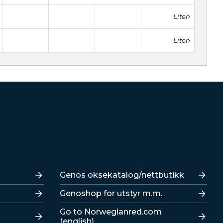
Liten
Liten
Lenker
Genos oksekatalog/nettbutikk
Genoshop for utstyr m.m.
Go to Norwegianred.com
(english)