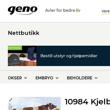
Avler for bedre
liv
Vare
Nettbutikk
Bestill utstyr og hjelpemidler
OKSER
EMBRYO
BEHOLDERE
10984 Kjel