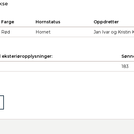
kse
Farge
Hornstatus
Oppdretter
Rød
Hornet
Jan Ivar og Kristin 
 eksteriøropplysninger:
Sønne
183