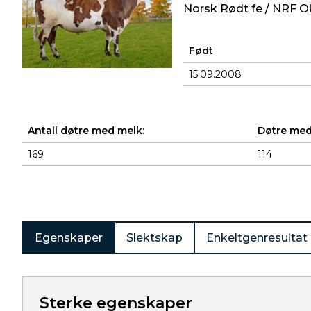
Norsk Rødt fe / NRF O
Født
15.09.2008
Antall døtre med melk:
Døtre med
169
114
Produkter
Egenskaper
Slektskap
Enkeltgenresultat
Sterke egenskaper