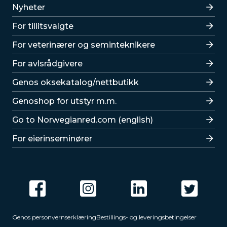
Lenker
Nyheter
For tillitsvalgte
For veterinærer og seminteknikere
For avlsrådgivere
Lenker
Genos oksekatalog/nettbutikk
Genoshop for utstyr m.m.
Go to Norwegianred.com (english)
For eierinseminører
Genos personvernserklæring
Bestillings- og leveringsbetingelser