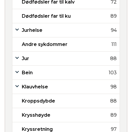
Dødfødsler far til kalv
72
Dødfødsler far til ku
89
Jurhelse
94
Andre sykdommer
111
Jur
88
Bein
103
Klauvhelse
98
Kroppsdybde
88
Krysshøyde
89
Kryssretning
97