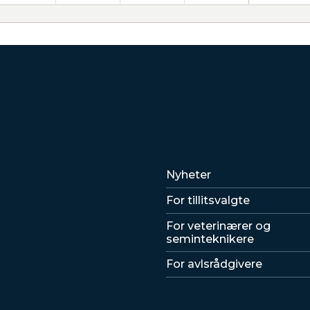
Lenker
Nyheter
For tillitsvalgte
For veterinærer og
seminteknikere
For avlsrådgivere