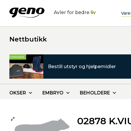
Avler for bedre
liv
Vare
Nettbutikk
Bestill utstyr og hjelpemidler
OKSER
EMBRYO
BEHOLDERE
02878 K.VI