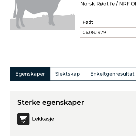
Norsk Rødt fe / NRF O
Født
06.08.1979
Produkter
Egenskaper
Slektskap
Enkeltgenresultat
Sterke egenskaper
Lekkasje