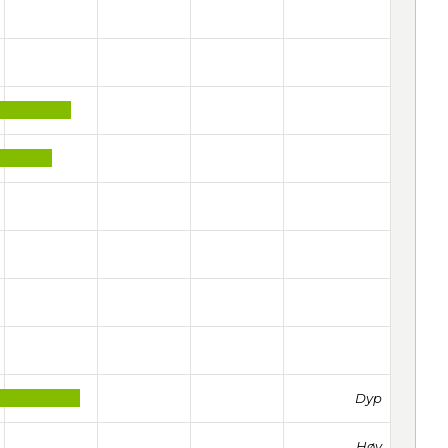
Dyp
Høy