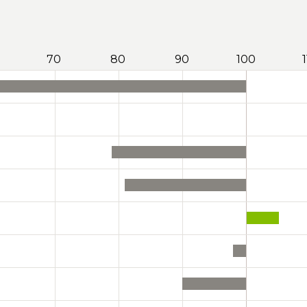
70
80
90
100