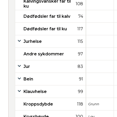
Kalvingsvansker far til
108
ku
Dødfødsler far til kalv
74
Dødfødsler far til ku
117
Jurhelse
115
Andre sykdommer
97
Jur
83
Bein
91
Klauvhelse
99
Kroppsdybde
118
Grunn
Krysshøyde
100
Lav