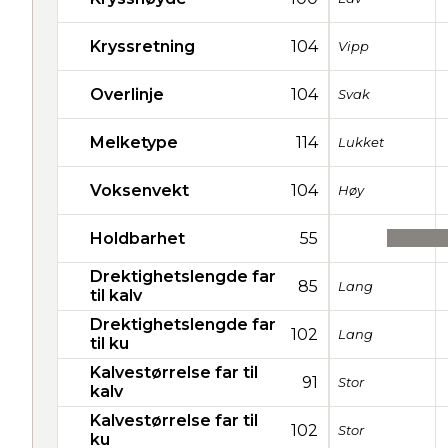
Kryssretning
104
Vipp
Overlinje
104
Svak
Melketype
114
Lukket
Voksenvekt
104
Høy
Holdbarhet
55
Drektighetslengde far
85
Lang
til kalv
Drektighetslengde far
102
Lang
til ku
Kalvestørrelse far til
91
Stor
kalv
Kalvestørrelse far til
102
Stor
ku