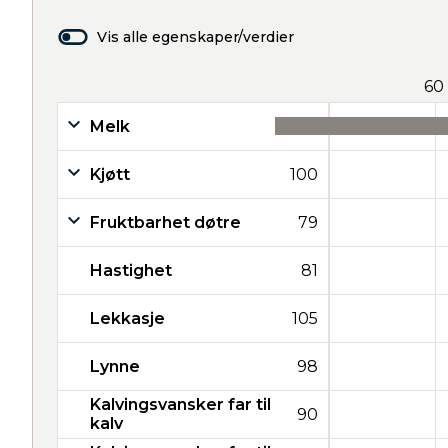
Vis alle egenskaper/verdier
60
Melk
43
Kjøtt
100
Fruktbarhet døtre
79
Hastighet
81
Lekkasje
105
Lynne
98
Kalvingsvansker far til
90
kalv