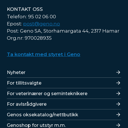
KONTAKT OSS
Telefon: 95 02 06 00
Epost:
post@geno.no
Post: Geno SA, Storhamargata 44, 2317 Hamar
Org.nr: 970028935
Ta kontakt med styret i Geno
Lenker
Nyheter
For tillitsvalgte
For veterinærer og seminteknikere
For avlsrådgivere
Lenker
Genos oksekatalog/nettbutikk
Genoshop for utstyr m.m.