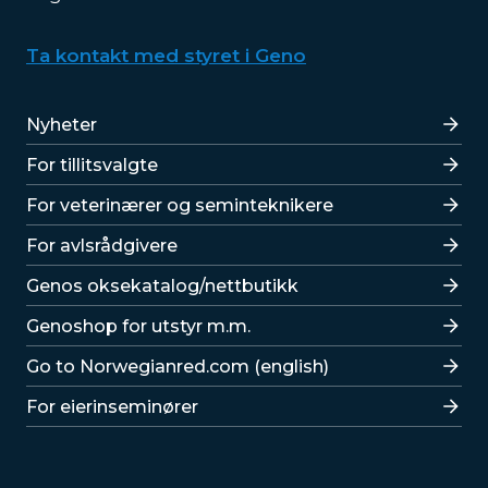
Ta kontakt med styret i Geno
Lenker
Nyheter
For tillitsvalgte
For veterinærer og seminteknikere
For avlsrådgivere
Lenker
Genos oksekatalog/nettbutikk
Genoshop for utstyr m.m.
Go to Norwegianred.com (english)
For eierinseminører