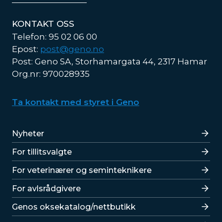
KONTAKT OSS
Telefon: 95 02 06 00
Epost:
post@geno.no
Post: Geno SA, Storhamargata 44, 2317 Hamar
Org.nr: 970028935
Ta kontakt med styret i Geno
Lenker
Nyheter
For tillitsvalgte
For veterinærer og seminteknikere
For avlsrådgivere
Lenker
Genos oksekatalog/nettbutikk