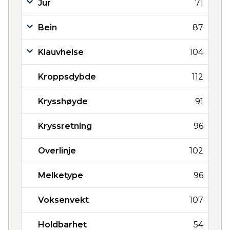
Jur
71
Bein
87
Klauvhelse
104
Kroppsdybde
112
Krysshøyde
91
Kryssretning
96
Overlinje
102
Melketype
96
Voksenvekt
107
Holdbarhet
54