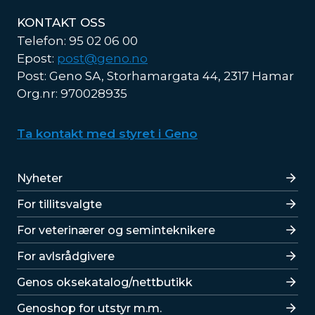
KONTAKT OSS
Telefon: 95 02 06 00
Epost:
post@geno.no
Post: Geno SA, Storhamargata 44, 2317 Hamar
Org.nr: 970028935
Ta kontakt med styret i Geno
Lenker
Nyheter
For tillitsvalgte
For veterinærer og seminteknikere
For avlsrådgivere
Lenker
Genos oksekatalog/nettbutikk
Genoshop for utstyr m.m.