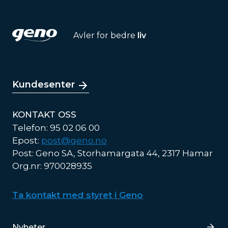
Avler for bedre
liv
Kundesenter
KONTAKT OSS
Telefon: 95 02 06 00
Epost:
post@geno.no
Post: Geno SA, Storhamargata 44, 2317 Hamar
Org.nr: 970028935
Ta kontakt med styret i Geno
Lenker
Nyheter