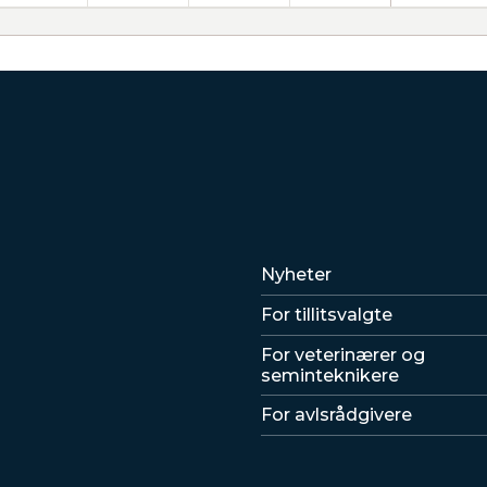
Lenker
Nyheter
For tillitsvalgte
For veterinærer og
seminteknikere
For avlsrådgivere