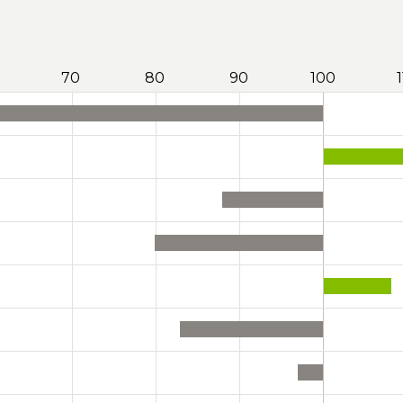
70
80
90
100