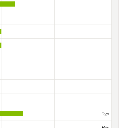
Dyp
Høy