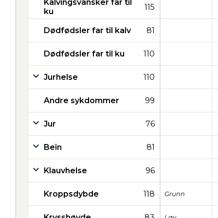
Kalvingsvansker far til
115
ku
Dødfødsler far til kalv
81
Dødfødsler far til ku
110
Jurhelse
110
Andre sykdommer
99
Jur
76
Bein
81
Klauvhelse
96
Kroppsdybde
118
Grunn
Krysshøyde
83
Lav