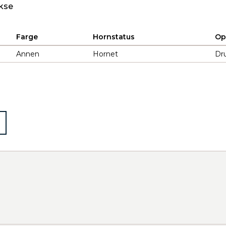
kse
Farge
Hornstatus
Op
Annen
Hornet
Dru