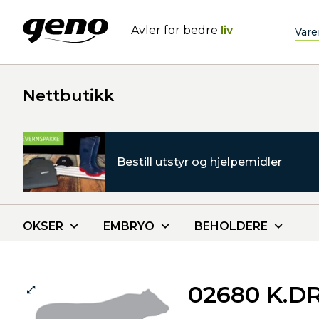
Avler for bedre
liv
Vare
Nettbutikk
Bestill utstyr og hjelpemidler
OKSER
EMBRYO
BEHOLDERE
02680 K.D