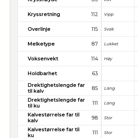
Kryssretning
112
Vipp
Overlinje
115
Svak
Melketype
87
Lukket
Voksenvekt
114
Høy
Holdbarhet
63
Drektighetslengde far
85
Lang
til kalv
Drektighetslengde far
111
Lang
til ku
Kalvestørrelse far til
98
Stor
kalv
Kalvestørrelse far til
111
Stor
ku