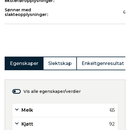
eksteriøropplysninger::
Sønner med
6
slakteopplysninger::
Produkter
Egenskaper
Slektskap
Enkeltgenresultat
Vis alle egenskaper/verdier
Melk
65
Kjøtt
92