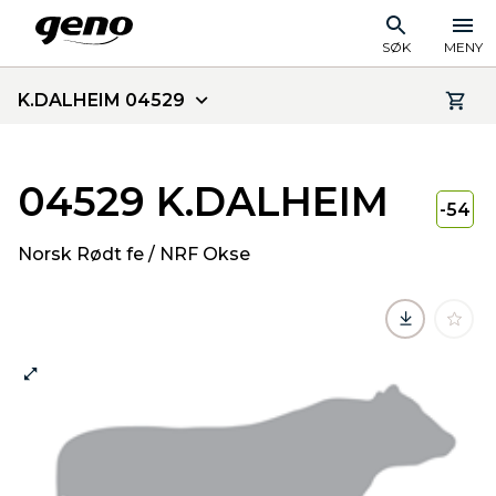
SØK
MENY
K.DALHEIM 04529
04529 K.DALHEIM
-54
Norsk Rødt fe / NRF Okse