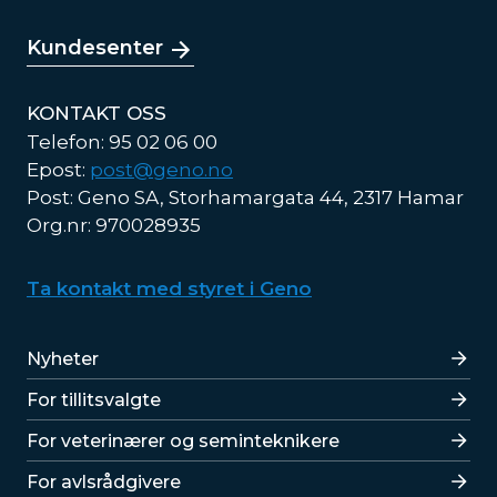
Kundesenter
KONTAKT OSS
Telefon: 95 02 06 00
Epost:
post@geno.no
Post: Geno SA, Storhamargata 44, 2317 Hamar
Org.nr: 970028935
Ta kontakt med styret i Geno
Lenker
Nyheter
For tillitsvalgte
For veterinærer og seminteknikere
For avlsrådgivere