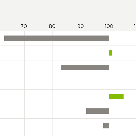
70
80
90
100