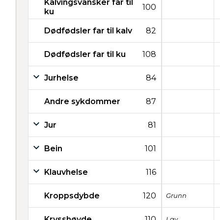
Kalvingsvansker far til
100
ku
Dødfødsler far til kalv
82
Dødfødsler far til ku
108
Jurhelse
84
Andre sykdommer
87
Jur
81
Bein
101
Klauvhelse
116
Kroppsdybde
120
Grunn
Krysshøyde
110
Lav