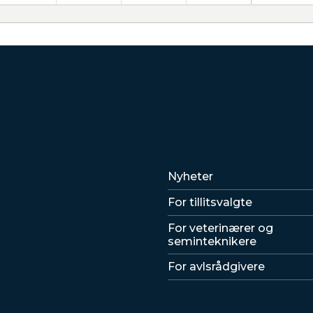
Lenker
Nyheter
For tillitsvalgte
For veterinærer og
seminteknikere
For avlsrådgivere