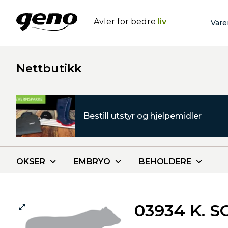
Avler for bedre
liv
Vare
Nettbutikk
Bestill utstyr og hjelpemidler
OKSER
EMBRYO
BEHOLDERE
03934 K. 