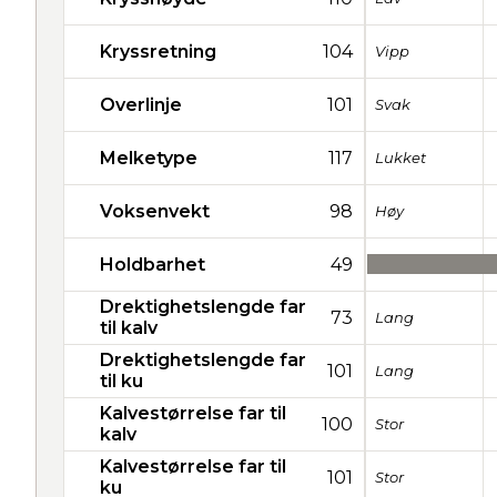
Kryssretning
104
Vipp
Overlinje
101
Svak
Melketype
117
Lukket
Voksenvekt
98
Høy
Holdbarhet
49
Drektighetslengde far
73
Lang
til kalv
Drektighetslengde far
101
Lang
til ku
Kalvestørrelse far til
100
Stor
kalv
Kalvestørrelse far til
101
Stor
ku