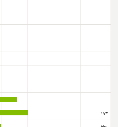
Dyp
Høy