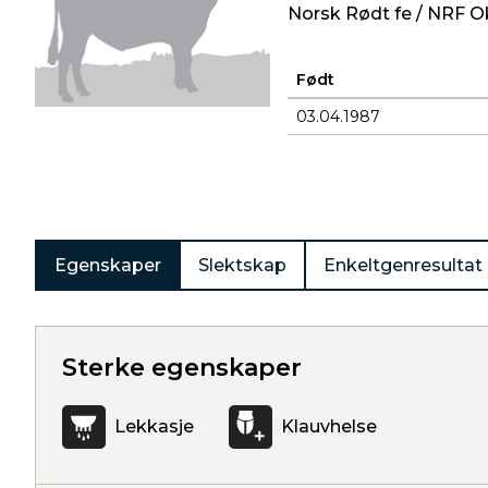
Norsk Rødt fe / NRF O
Født
03.04.1987
Produkter
Egenskaper
Slektskap
Enkeltgenresultat
Sterke egenskaper
Lekkasje
Klauvhelse