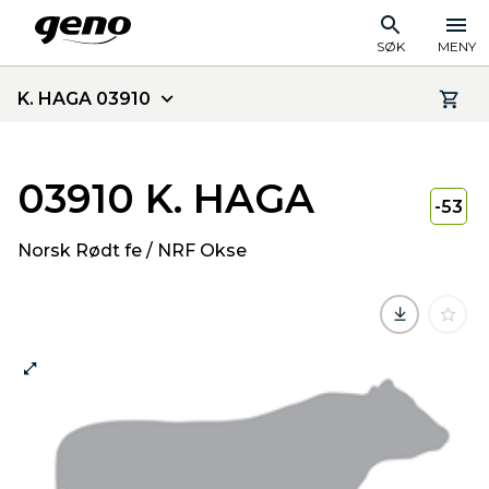
SØK
MENY
K. HAGA 03910
03910 K. HAGA
-53
Norsk Rødt fe / NRF Okse