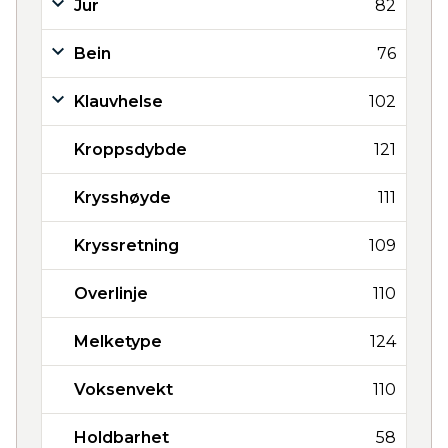
Jur
82
Bein
76
Klauvhelse
102
Kroppsdybde
121
Krysshøyde
111
Kryssretning
109
Overlinje
110
Melketype
124
Voksenvekt
110
Holdbarhet
58