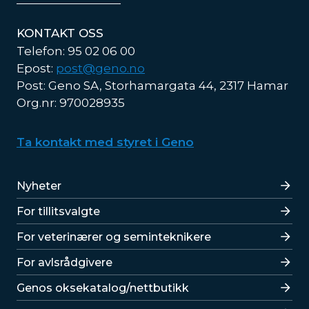
KONTAKT OSS
Telefon: 95 02 06 00
Epost:
post@geno.no
Post: Geno SA, Storhamargata 44, 2317 Hamar
Org.nr: 970028935
Ta kontakt med styret i Geno
Lenker
Nyheter
For tillitsvalgte
For veterinærer og seminteknikere
For avlsrådgivere
Lenker
Genos oksekatalog/nettbutikk