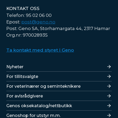
KONTAKT OSS
Telefon: 95 02 06 00
Epost:
post@geno.no
Post: Geno SA, Storhamargata 44, 2317 Hamar
Org.nr: 970028935
Ta kontakt med styret i Geno
Lenker
Nyheter
For tillitsvalgte
For veterinærer og seminteknikere
For avlsrådgivere
Lenker
Genos oksekatalog/nettbutikk
Genoshop for utstyr m.m.