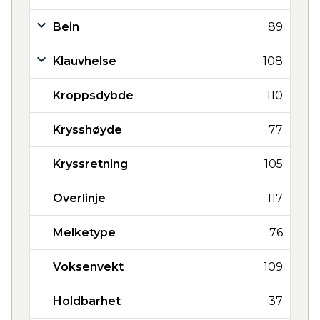
Bein
89
Klauvhelse
108
Kroppsdybde
110
Krysshøyde
77
Kryssretning
105
Overlinje
117
Melketype
76
Voksenvekt
109
Holdbarhet
37