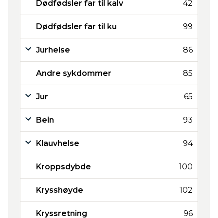
Dødfødsler far til kalv
42
Dødfødsler far til ku
99
Jurhelse
86
Andre sykdommer
85
Jur
65
Bein
93
Klauvhelse
94
Kroppsdybde
100
Krysshøyde
102
Kryssretning
96