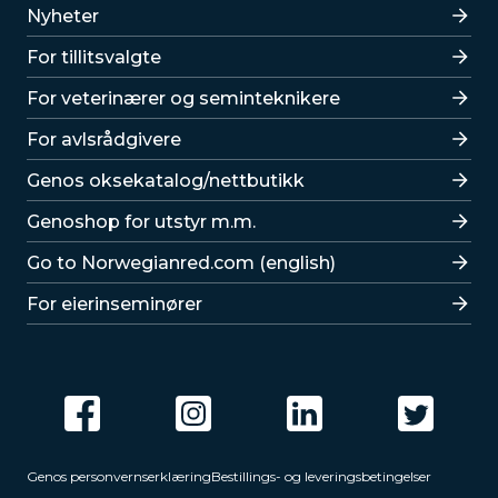
Lenker
Nyheter
For tillitsvalgte
For veterinærer og seminteknikere
For avlsrådgivere
Lenker
Genos oksekatalog/nettbutikk
Genoshop for utstyr m.m.
Go to Norwegianred.com (english)
For eierinseminører
Genos personvernserklæring
Bestillings- og leveringsbetingelser