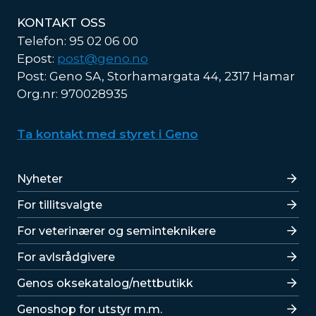
KONTAKT OSS
Telefon: 95 02 06 00
Epost:
post@geno.no
Post: Geno SA, Storhamargata 44, 2317 Hamar
Org.nr: 970028935
Ta kontakt med styret i Geno
Lenker
Nyheter
For tillitsvalgte
For veterinærer og seminteknikere
For avlsrådgivere
Lenker
Genos oksekatalog/nettbutikk
Genoshop for utstyr m.m.