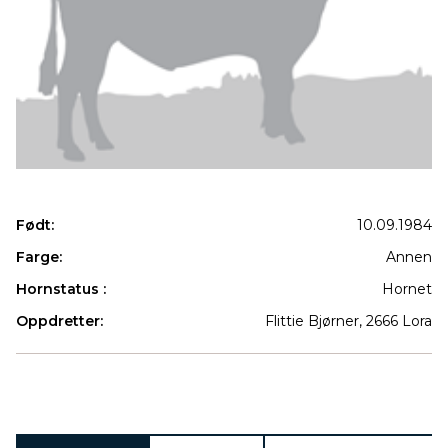
Født:
10.09.1984
Farge:
Annen
Hornstatus :
Hornet
Oppdretter:
Flittie Bjørner, 2666 Lora
Produkter