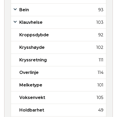
Bein
93
Klauvhelse
103
Kroppsdybde
92
Krysshøyde
102
Kryssretning
111
Overlinje
114
Melketype
101
Voksenvekt
105
Holdbarhet
49