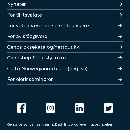
Lenker
Nyheter
For tillitsvalgte
For veterinærer og seminteknikere
For avlsrådgivere
Lenker
Genos oksekatalog/nettbutikk
Genoshop for utstyr m.m.
Go to Norwegianred.com (english)
For eierinseminører
Genos personvernserklæring
Bestillings- og leveringsbetingelser