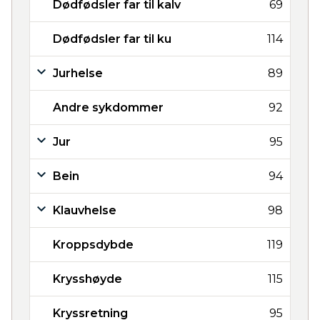
Dødfødsler far til kalv
69
Dødfødsler far til ku
114
Jurhelse
89
Andre sykdommer
92
Jur
95
Bein
94
Klauvhelse
98
Kroppsdybde
119
Krysshøyde
115
Kryssretning
95