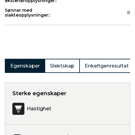
eksteriøropplysninger::
Sønner med
8
slakteopplysninger::
Produkter
Egenskaper
Slektskap
Enkeltgenresultat
Sterke egenskaper
Hastighet