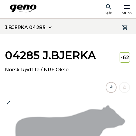
SØK
MENY
J.BJERKA 04285
04285 J.BJERKA
-62
Norsk Rødt fe / NRF Okse