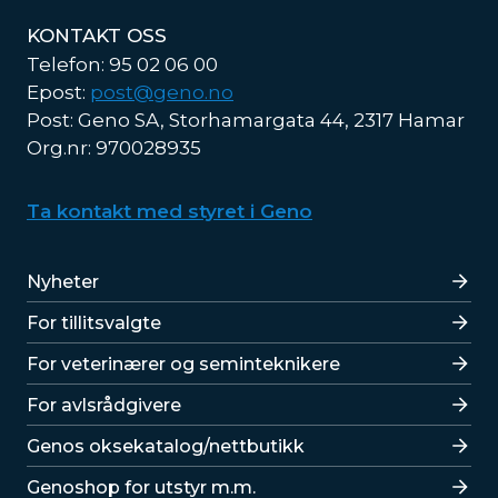
KONTAKT OSS
Telefon: 95 02 06 00
Epost:
post@geno.no
Post: Geno SA, Storhamargata 44, 2317 Hamar
Org.nr: 970028935
Ta kontakt med styret i Geno
Lenker
Nyheter
For tillitsvalgte
For veterinærer og seminteknikere
For avlsrådgivere
Lenker
Genos oksekatalog/nettbutikk
Genoshop for utstyr m.m.