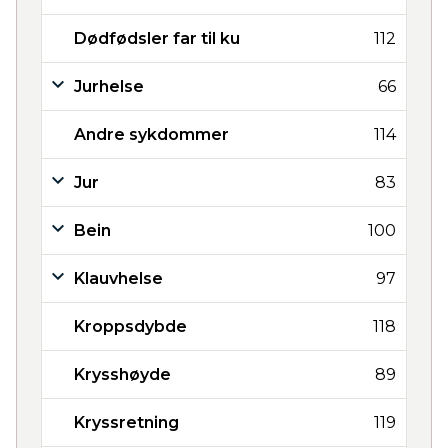
Dødfødsler far til ku
112
Jurhelse
66
Andre sykdommer
114
Jur
83
Bein
100
Klauvhelse
97
Kroppsdybde
118
Krysshøyde
89
Kryssretning
119