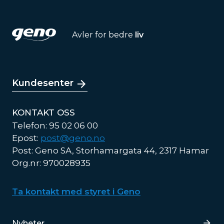
Avler for bedre
liv
Kundesenter
KONTAKT OSS
Telefon: 95 02 06 00
Epost:
post@geno.no
Post: Geno SA, Storhamargata 44, 2317 Hamar
Org.nr: 970028935
Ta kontakt med styret i Geno
Lenker
Nyheter