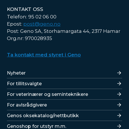
KONTAKT OSS
Telefon: 95 02 06 00
Epost:
post@geno.no
Post: Geno SA, Storhamargata 44, 2317 Hamar
Org.nr: 970028935
Ta kontakt med styret i Geno
Lenker
Nyheter
For tillitsvalgte
For veterinærer og seminteknikere
For avlsrådgivere
Lenker
Genos oksekatalog/nettbutikk
Genoshop for utstyr m.m.