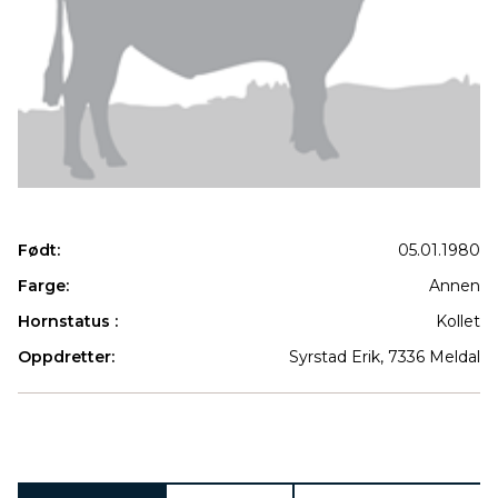
Født:
05.01.1980
Farge:
Annen
Hornstatus :
Kollet
Oppdretter:
Syrstad Erik, 7336 Meldal
Produkter