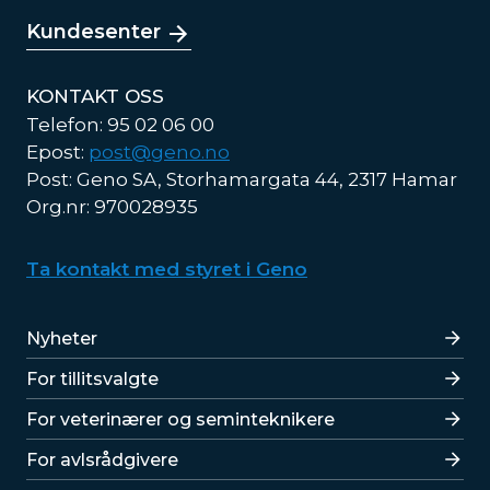
Kundesenter
KONTAKT OSS
Telefon: 95 02 06 00
Epost:
post@geno.no
Post: Geno SA, Storhamargata 44, 2317 Hamar
Org.nr: 970028935
Ta kontakt med styret i Geno
Lenker
Nyheter
For tillitsvalgte
For veterinærer og seminteknikere
For avlsrådgivere