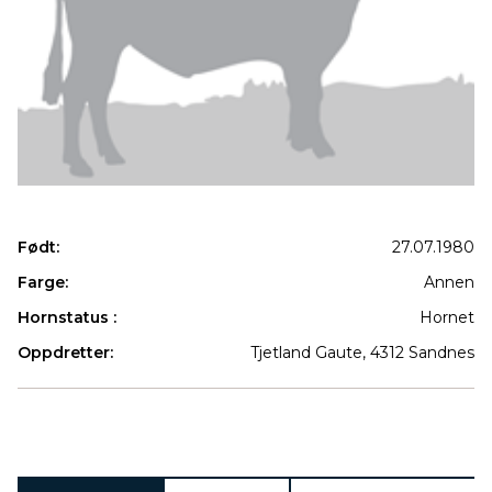
Født:
27.07.1980
Farge:
Annen
Hornstatus :
Hornet
Oppdretter:
Tjetland Gaute, 4312 Sandnes
Produkter