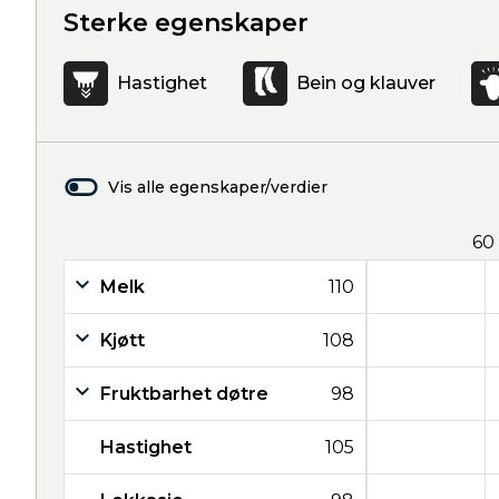
Sterke egenskaper
Hastighet
Bein og klauver
Vis alle egenskaper/verdier
60
Melk
110
Kjøtt
108
Fruktbarhet døtre
98
Hastighet
105