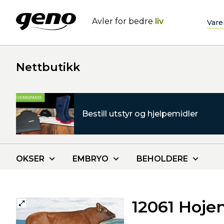
Avler for bedre
liv
Vare
Nettbutikk
Bestill utstyr og hjelpemidler
OKSER
EMBRYO
BEHOLDERE
12061 Hoje