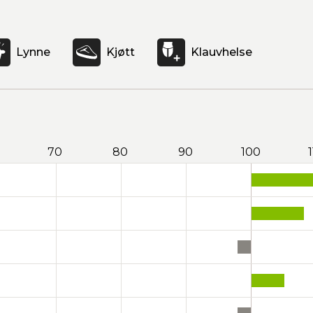
Lynne
Kjøtt
Klauvhelse
70
80
90
100