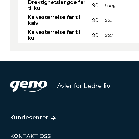
Drektighetslengde far
90
Lang
til ku
Kalvestørrelse far til
90
Stor
kalv
Kalvestørrelse far til
90
Stor
ku
Avler for bedre
liv
Kundesenter
KONTAKT OSS