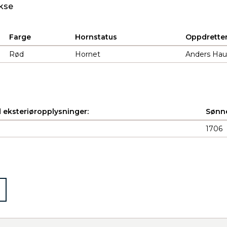
kse
Farge
Hornstatus
Oppdrette
Rød
Hornet
Anders Hau
 eksteriøropplysninger:
Sønne
1706