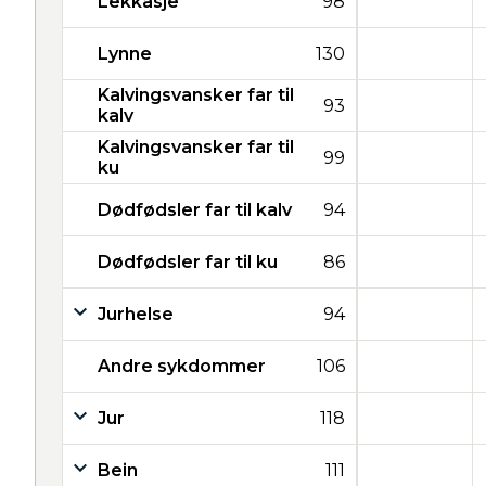
Lekkasje
98
Lynne
130
Kalvingsvansker far til
93
kalv
Kalvingsvansker far til
99
ku
Dødfødsler far til kalv
94
Dødfødsler far til ku
86
Jurhelse
94
Andre sykdommer
106
Jur
118
Bein
111