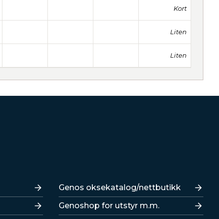
Kort
Liten
Liten
Lenker
Genos oksekatalog/nettbutikk
Genoshop for utstyr m.m.