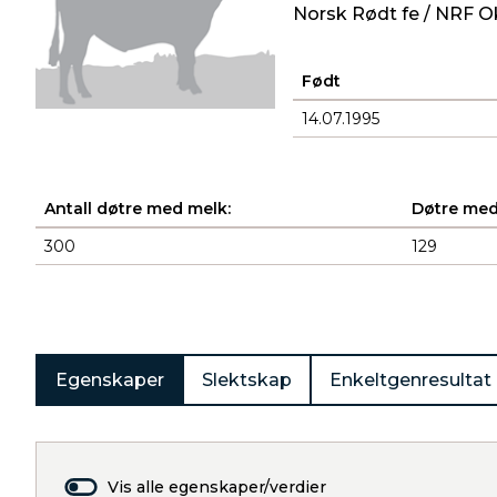
Norsk Rødt fe / NRF O
Født
14.07.1995
Antall døtre med melk:
Døtre med
300
129
Produkter
Egenskaper
Slektskap
Enkeltgenresultat
Vis alle egenskaper/verdier