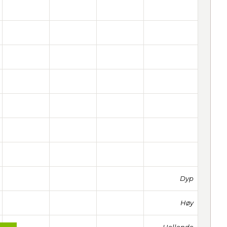
Dyp
Høy