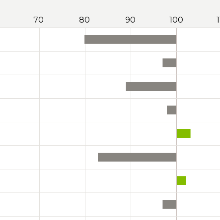
70
80
90
100