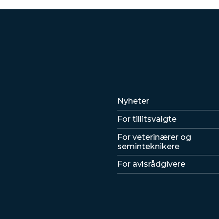
Lenker
Nyheter
For tillitsvalgte
For veterinærer og
seminteknikere
For avlsrådgivere