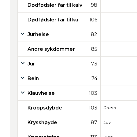
Dødfødsler far til kalv
98
Dødfødsler far til ku
106
Jurhelse
82
Andre sykdommer
85
Jur
73
Bein
74
Klauvhelse
103
Kroppsdybde
103
Grunn
Krysshøyde
87
Lav