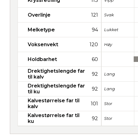
Kryssretning
113
Vipp
Overlinje
121
Svak
Melketype
94
Lukket
Voksenvekt
120
Høy
Holdbarhet
60
Drektighetslengde far
92
Lang
til kalv
Drektighetslengde far
92
Lang
til ku
Kalvestørrelse far til
101
Stor
kalv
Kalvestørrelse far til
92
Stor
ku