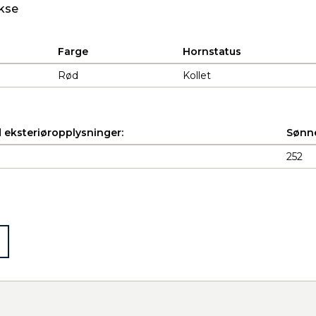
kse
Farge
Hornstatus
Rød
Kollet
 eksteriøropplysninger:
Sønne
252