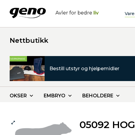
Avler for bedre
liv
Vare
Nettbutikk
Bestill utstyr og hjelpemidler
OKSER
EMBRYO
BEHOLDERE
05092 HO