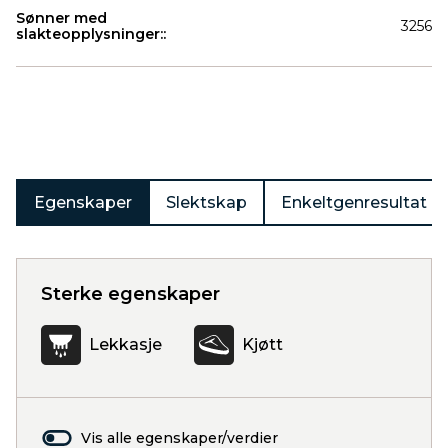
Sønner med
3256
slakteopplysninger::
Produkter
Egenskaper
Slektskap
Enkeltgenresultat
Sterke egenskaper
Lekkasje
Kjøtt
Vis alle egenskaper/verdier