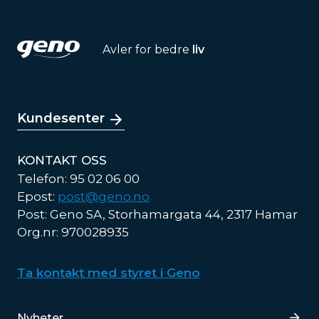
Avler for bedre
liv
Kundesenter
KONTAKT OSS
Telefon: 95 02 06 00
Epost:
post@geno.no
Post: Geno SA, Storhamargata 44, 2317 Hamar
Org.nr: 970028935
Ta kontakt med styret i Geno
Lenker
Nyheter