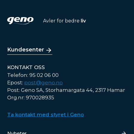
Avler for bedre
liv
Kundesenter
KONTAKT OSS
Telefon: 95 02 06 00
Epost:
post@geno.no
Post: Geno SA, Storhamargata 44, 2317 Hamar
Org.nr: 970028935
Ta kontakt med styret i Geno
Lenker
Nyheter