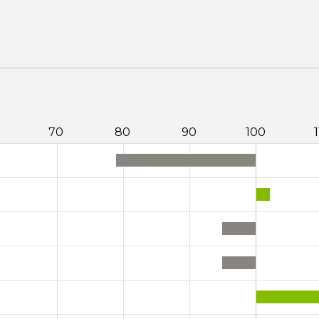
70
80
90
100