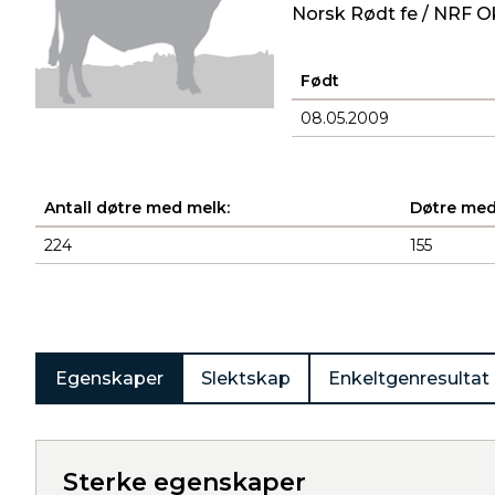
Norsk Rødt fe / NRF O
Født
08.05.2009
Antall døtre med melk:
Døtre med
224
155
Produkter
Egenskaper
Slektskap
Enkeltgenresultat
Sterke egenskaper