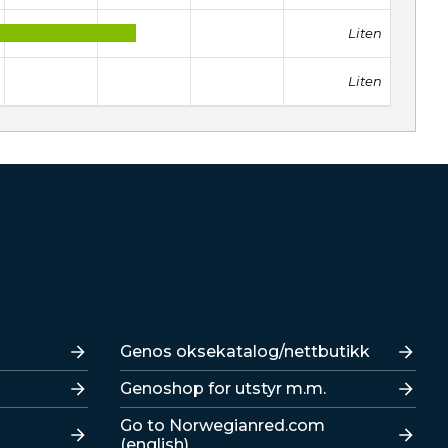
Liten
Liten
Lenker
Genos oksekatalog/nettbutikk
Genoshop for utstyr m.m.
Go to Norwegianred.com
(english)