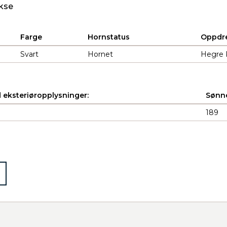
kse
Farge
Hornstatus
Oppdre
Svart
Hornet
Hegre 
 eksteriøropplysninger:
Sønne
189