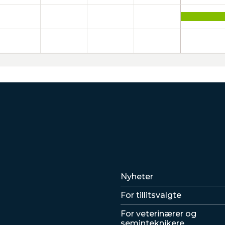
Lenker
Nyheter
For tillitsvalgte
For veterinærer og
seminteknikere