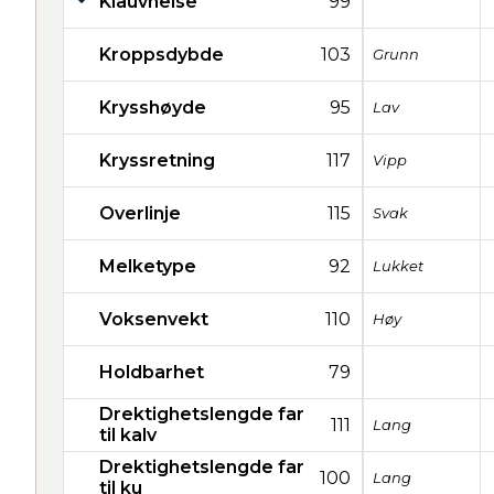
Klauvhelse
99
Kroppsdybde
103
Grunn
Krysshøyde
95
Lav
Kryssretning
117
Vipp
Overlinje
115
Svak
Melketype
92
Lukket
Voksenvekt
110
Høy
Holdbarhet
79
Drektighetslengde far
111
Lang
til kalv
Drektighetslengde far
100
Lang
til ku