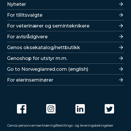
Lenker
Nyheter
For tillitsvalgte
For veterinærer og seminteknikere
For avlsrådgivere
Lenker
Genos oksekatalog/nettbutikk
Genoshop for utstyr m.m.
Go to Norwegianred.com (english)
For eierinseminører
Genos personvernserklæring
Bestillings- og leveringsbetingelser