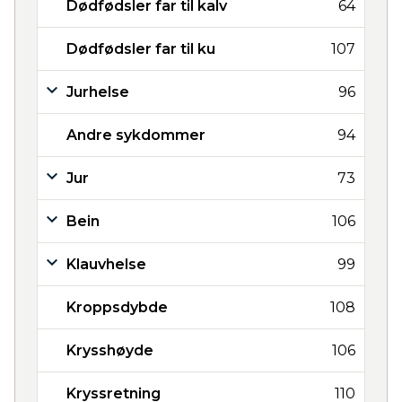
Dødfødsler far til kalv
64
Dødfødsler far til ku
107
Jurhelse
96
Andre sykdommer
94
Jur
73
Bein
106
Klauvhelse
99
Kroppsdybde
108
Krysshøyde
106
Kryssretning
110