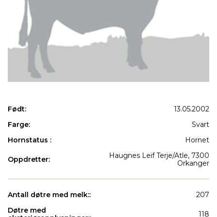
Født:
13.05.2002
Farge:
Svart
Hornstatus :
Hornet
Haugnes Leif Terje/Atle, 7300
Oppdretter:
Orkanger
Antall døtre med melk::
207
Døtre med
118