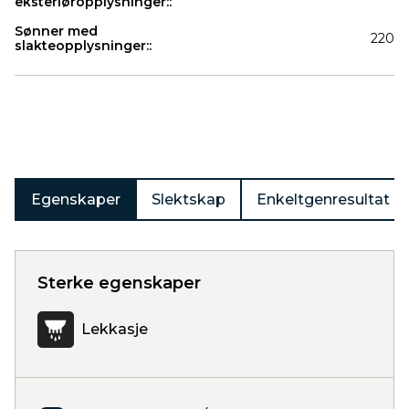
eksteriøropplysninger::
Sønner med
220
slakteopplysninger::
Produkter
Egenskaper
Slektskap
Enkeltgenresultat
Sterke egenskaper
Lekkasje