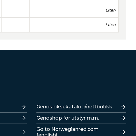
Liten
Liten
Lenker
Genos oksekatalog/nettbutikk
Genoshop for utstyr m.m.
Go to Norwegianred.com
(english)