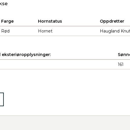
kse
Farge
Hornstatus
Oppdretter
Rød
Hornet
Haugland Knut 
 eksteriøropplysninger:
Sønne
161