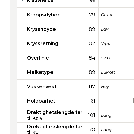
Klauvhelse
96
Kroppsdybde
79
Grunn
Krysshøyde
89
Lav
Kryssretning
102
Vipp
Overlinje
84
Svak
Melketype
89
Lukket
Voksenvekt
117
Høy
Holdbarhet
61
Drektighetslengde far
101
Lang
til kalv
Drektighetslengde far
70
Lang
til ku