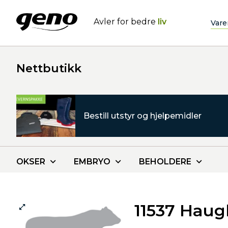
Avler for bedre
liv
Vare
Nettbutikk
Bestill utstyr og hjelpemidler
OKSER
EMBRYO
BEHOLDERE
11537 Haug