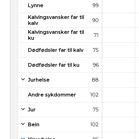
Lynne
99
Kalvingsvansker far til
90
kalv
Kalvingsvansker far til
71
ku
Dødfødsler far til kalv
75
Dødfødsler far til ku
96
Jurhelse
88
Andre sykdommer
102
Jur
75
Bein
102