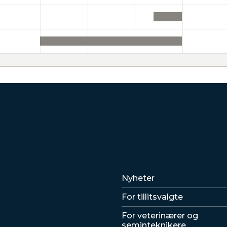
Lenker
Nyheter
For tillitsvalgte
For veterinærer og
seminteknikere