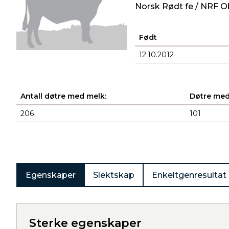
Norsk Rødt fe / NRF O
Født
12.10.2012
Antall døtre med melk:
Døtre med
206
101
Produkter
Egenskaper
Slektskap
Enkeltgenresultat
Sterke egenskaper