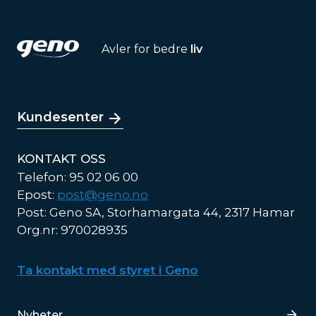
Avler for bedre
liv
Kundesenter
KONTAKT OSS
Telefon: 95 02 06 00
Epost:
post@geno.no
Post: Geno SA, Storhamargata 44, 2317 Hamar
Org.nr: 970028935
Ta kontakt med styret i Geno
Lenker
Nyheter