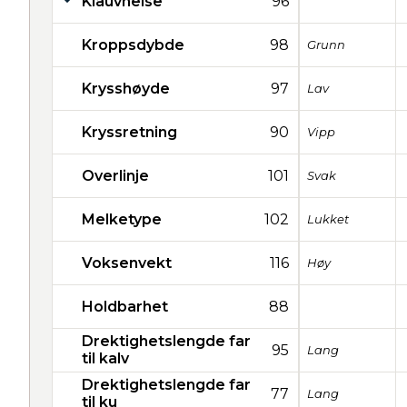
Klauvhelse
96
Kroppsdybde
98
Grunn
Krysshøyde
97
Lav
Kryssretning
90
Vipp
Overlinje
101
Svak
Melketype
102
Lukket
Voksenvekt
116
Høy
Holdbarhet
88
Drektighetslengde far
95
Lang
til kalv
Drektighetslengde far
77
Lang
til ku