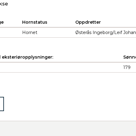
kse
ge
Hornstatus
Oppdretter
Hornet
Østerås Ingeborg/Leif Johan
 eksteriøropplysninger:
Sønne
179