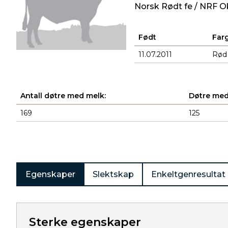
Norsk Rødt fe / NRF O
Født
Far
11.07.2011
Rød
Antall døtre med melk:
Døtre med
169
125
Produkter
Egenskaper
Slektskap
Enkeltgenresultat
Sterke egenskaper