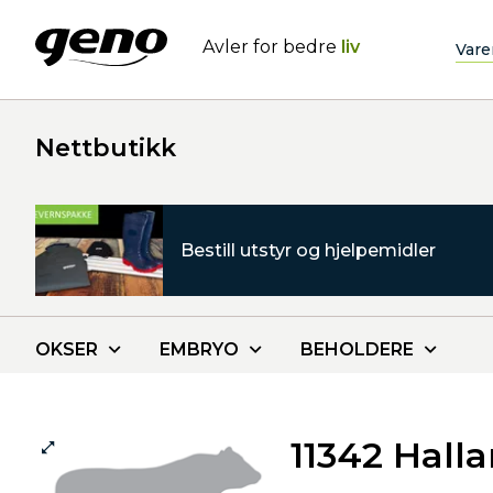
Avler for bedre
liv
Vare
Nettbutikk
Bestill utstyr og hjelpemidler
OKSER
EMBRYO
BEHOLDERE
11342 Hall