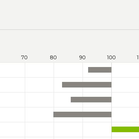
70
80
90
100