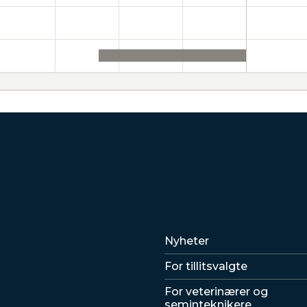
Lenker
Nyheter
For tillitsvalgte
For veterinærer og
seminteknikere