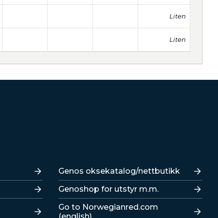
Liten
Liten
Lenker
Genos oksekatalog/nettbutikk
Genoshop for utstyr m.m.
Go to Norwegianred.com
(english)