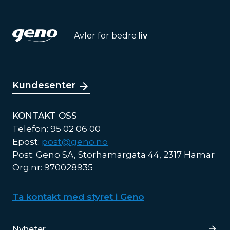
Avler for bedre
liv
Kundesenter
KONTAKT OSS
Telefon: 95 02 06 00
Epost:
post@geno.no
Post: Geno SA, Storhamargata 44, 2317 Hamar
Org.nr: 970028935
Ta kontakt med styret i Geno
Lenker
Nyheter