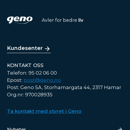
Avler for bedre
liv
Kundesenter
KONTAKT OSS
Telefon: 95 02 06 00
Epost:
post@geno.no
Post: Geno SA, Storhamargata 44, 2317 Hamar
Org.nr: 970028935
Ta kontakt med styret i Geno
Lenker
Nyheter