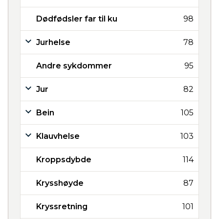
Dødfødsler far til ku
98
Jurhelse
78
Andre sykdommer
95
Jur
82
Bein
105
Klauvhelse
103
Kroppsdybde
114
Krysshøyde
87
Kryssretning
101