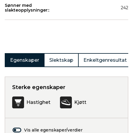
Sønner med
242
slakteopplysninger::
Produkter
Egenskaper
Slektskap
Enkeltgenresultat
Sterke egenskaper
Hastighet
Kjøtt
Vis alle egenskaper/verdier