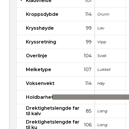
Klauvhelse
101
Kroppsdybde
114
Grunn
Krysshøyde
99
Lav
Kryssretning
99
Vipp
Overlinje
104
Svak
Melketype
107
Lukket
Voksenvekt
114
Høy
Holdbarhet
33
Drektighetslengde far
85
Lang
til kalv
Drektighetslengde far
106
Lang
til ku