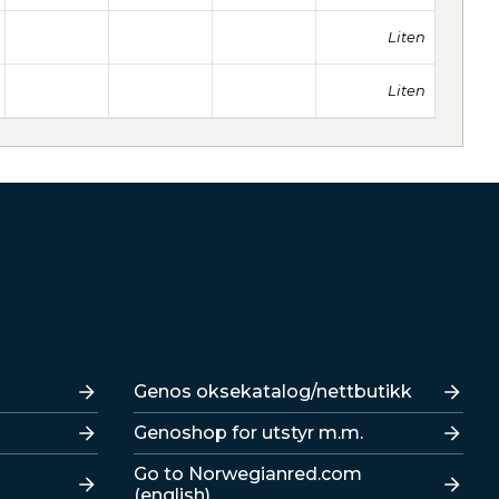
Liten
Liten
Lenker
Genos oksekatalog/nettbutikk
Genoshop for utstyr m.m.
Go to Norwegianred.com
(english)