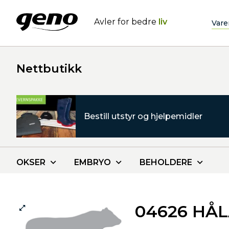
Avler for bedre
liv
Vare
Nettbutikk
Bestill utstyr og hjelpemidler
OKSER
EMBRYO
BEHOLDERE
04626 HÅ