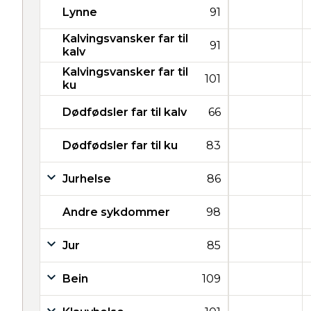
Lynne
91
Kalvingsvansker far til
91
kalv
Kalvingsvansker far til
101
ku
Dødfødsler far til kalv
66
Dødfødsler far til ku
83
Jurhelse
86
Andre sykdommer
98
Jur
85
Bein
109