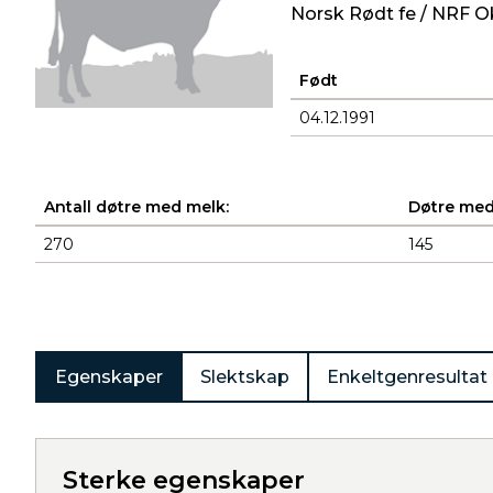
Norsk Rødt fe / NRF O
Født
04.12.1991
Antall døtre med melk:
Døtre med
270
145
Produkter
Egenskaper
Slektskap
Enkeltgenresultat
Sterke egenskaper