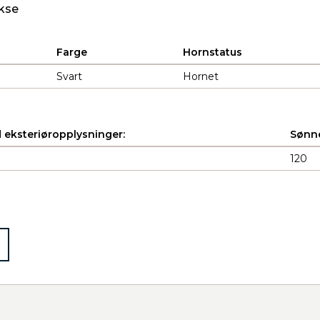
kse
Farge
Hornstatus
Svart
Hornet
 eksteriøropplysninger:
Sønne
120