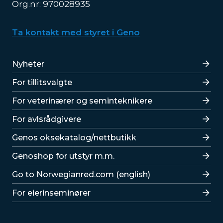
Org.nr: 970028935
Ta kontakt med styret i Geno
Lenker
Nyheter
For tillitsvalgte
For veterinærer og seminteknikere
For avlsrådgivere
Lenker
Genos oksekatalog/nettbutikk
Genoshop for utstyr m.m.
Go to Norwegianred.com (english)
For eierinseminører