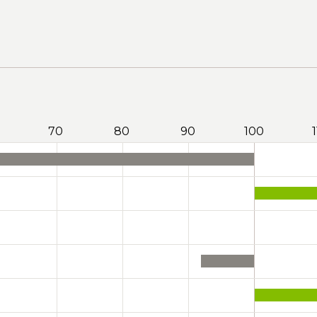
70
80
90
100