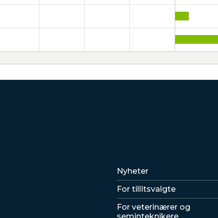
Lenker
Nyheter
For tillitsvalgte
For veterinærer og
seminteknikere