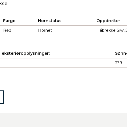
kse
Farge
Hornstatus
Oppdretter
Rød
Hornet
Håbrekke Siw, 
 eksteriøropplysninger:
Sønne
239