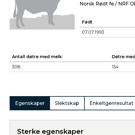
Norsk Rødt fe / NRF O
Født
07.07.1993
Antall døtre med melk:
Døtre med
308
154
Produkter
Egenskaper
Slektskap
Enkeltgenresultat
Sterke egenskaper