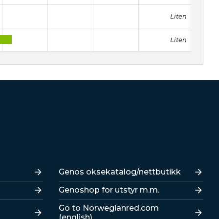
Liten
Liten
Lenker
Genos oksekatalog/nettbutikk
Genoshop for utstyr m.m.
Go to Norwegianred.com
(english)