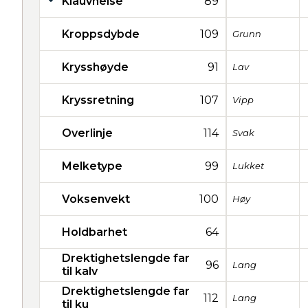
Klauvhelse
89
Kroppsdybde
109
Grunn
Krysshøyde
91
Lav
Kryssretning
107
Vipp
Overlinje
114
Svak
Melketype
99
Lukket
Voksenvekt
100
Høy
Holdbarhet
64
Drektighetslengde far
96
Lang
til kalv
Drektighetslengde far
112
Lang
til ku