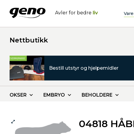
Avler for bedre
liv
Vare
Nettbutikk
Bestill utstyr og hjelpemidler
OKSER
EMBRYO
BEHOLDERE
04818 HÅ