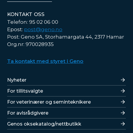
KONTAKT OSS
Telefon: 95 02 06 00
Epost:
post@geno.no
Post: Geno SA, Storhamargata 44, 2317 Hamar
Org.nr: 970028935
Ta kontakt med styret i Geno
Lenker
Nyheter
For tillitsvalgte
For veterinærer og seminteknikere
For avlsrådgivere
Lenker
Genos oksekatalog/nettbutikk