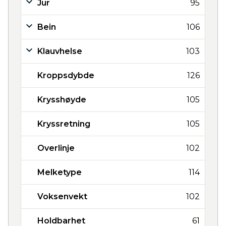
Jur
95
Bein
106
Klauvhelse
103
Kroppsdybde
126
Krysshøyde
105
Kryssretning
105
Overlinje
102
Melketype
114
Voksenvekt
102
Holdbarhet
61