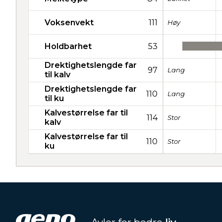
Voksenvekt
111
Høy
Holdbarhet
53
Drektighetslengde far
97
Lang
til kalv
Drektighetslengde far
110
Lang
til ku
Kalvestørrelse far til
114
Stor
kalv
Kalvestørrelse far til
110
Stor
ku