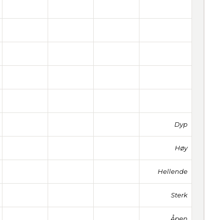
Dyp
Høy
Hellende
Sterk
Åpen