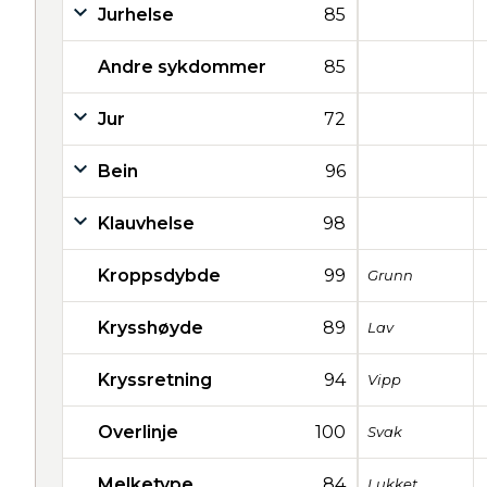
Jurhelse
85
Andre sykdommer
85
Jur
72
Bein
96
Klauvhelse
98
Kroppsdybde
99
Grunn
Krysshøyde
89
Lav
Kryssretning
94
Vipp
Overlinje
100
Svak
Melketype
84
Lukket