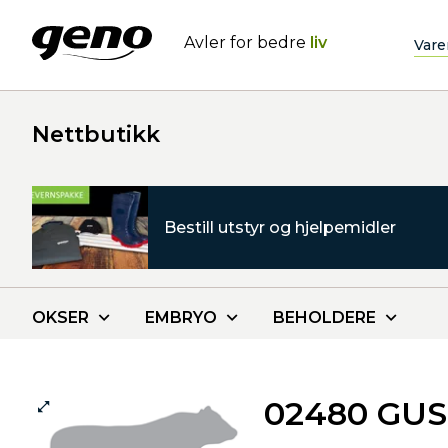
Avler for bedre
liv
Vare
Nettbutikk
Bestill utstyr og hjelpemidler
OKSER
EMBRYO
BEHOLDERE
02480 GUS