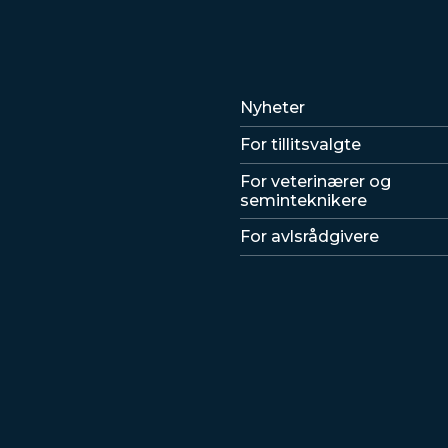
Lenker
Nyheter
For tillitsvalgte
For veterinærer og
seminteknikere
For avlsrådgivere