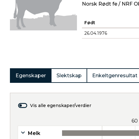
Norsk Rødt fe / NRF O
Født
26.04.1976
Produkter
Egenskaper
Slektskap
Enkeltgenresultat
Vis alle egenskaper/verdier
60
Melk
35